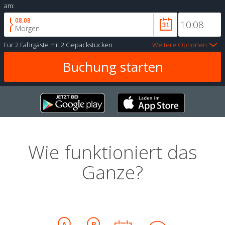
am:
08.08
Morgen
Für
2 Fahrgäste
mit
2 Gepäckstücken
Weitere Optionen
Wie funktioniert das
Ganze?