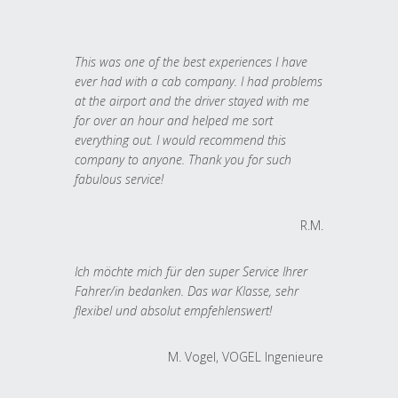
This was one of the best experiences I have
ever had with a cab company. I had problems
at the airport and the driver stayed with me
for over an hour and helped me sort
everything out. I would recommend this
company to anyone. Thank you for such
fabulous service!
R.M.
Ich möchte mich für den super Service Ihrer
Fahrer/in bedanken. Das war Klasse, sehr
flexibel und absolut empfehlenswert!
M. Vogel, VOGEL Ingenieure