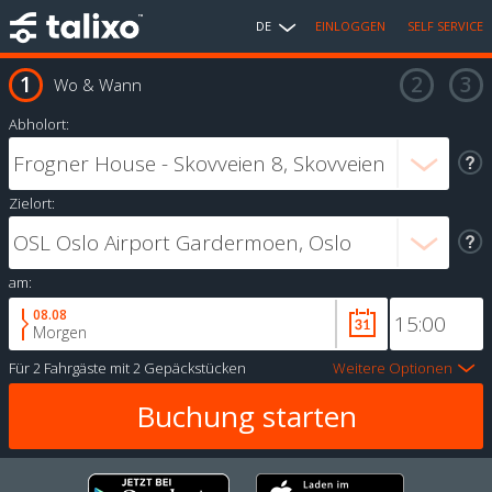
DE
EINLOGGEN
SELF SERVICE
Wo & Wann
Abholort:
Zielort:
am:
08.08
Morgen
Für
2 Fahrgäste
mit
2 Gepäckstücken
Weitere Optionen