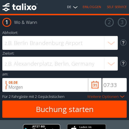
DE
EINLOGGEN
SELF SERVICE
Wo & Wann
Abholort:
Zielort:
am:
08.08
Morgen
Für
2 Fahrgäste
mit
2 Gepäckstücken
Weitere Optionen