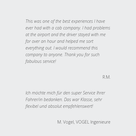
This was one of the best experiences I have
ever had with a cab company. I had problems
at the airport and the driver stayed with me
for over an hour and helped me sort
everything out. I would recommend this
company to anyone. Thank you for such
fabulous service!
R.M.
Ich möchte mich für den super Service Ihrer
Fahrer/in bedanken. Das war Klasse, sehr
flexibel und absolut empfehlenswert!
M. Vogel, VOGEL Ingenieure