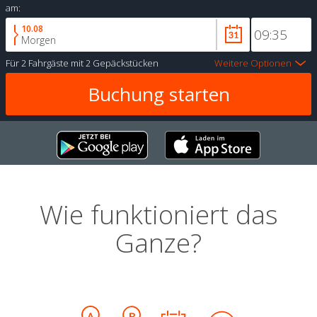
am:
10.08
Morgen
Für
2 Fahrgäste
mit
2 Gepäckstücken
Weitere Optionen
Wie funktioniert das
Ganze?