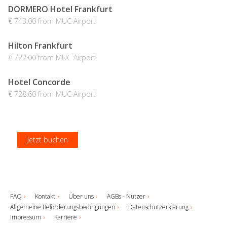
DORMERO Hotel Frankfurt
€ 743.00 from MUC Airport
Hilton Frankfurt
€ 722.00 from MUC Airport
Hotel Concorde
€ 728.60 from MUC Airport
Jetzt buchen
Jetzt buchen
Jetzt buchen
Jetzt buchen
FAQ
Kontakt
Über uns
AGBs - Nutzer
Allgemeine Beförderungsbedingungen
Datenschutzerklärung
Impressum
Karriere