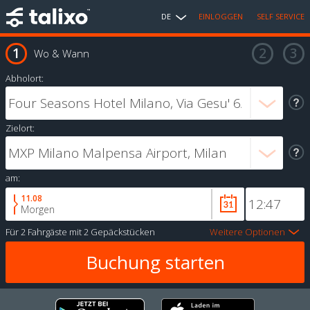
DE
EINLOGGEN
SELF SERVICE
Wo & Wann
Abholort:
Zielort:
am:
11.08
Morgen
Für
2 Fahrgäste
mit
2 Gepäckstücken
Weitere Optionen