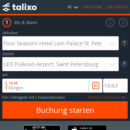
DE
EINLOGGEN
SELF SERVICE
Wo & Wann
Abholort:
Zielort:
am:
10.08
Morgen
Für
2 Fahrgäste
mit
2 Gepäckstücken
Weitere Optionen