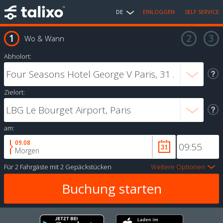
DE
EINLOGGEN
SELF SERVICE
Wo & Wann
Abholort:
Zielort:
am:
09.08
Morgen
Für
2 Fahrgäste
mit
2 Gepäckstücken
Weitere Optionen