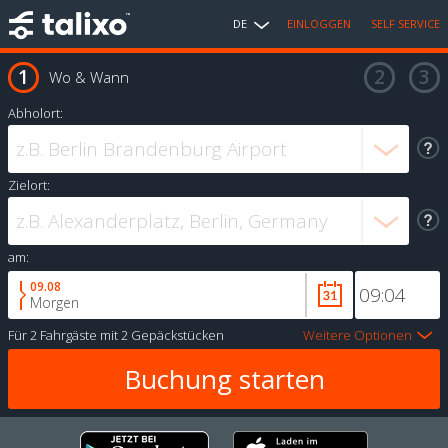
DE
EINLOGGEN
SELF SERVICE
Wo & Wann
Abholort:
Zielort:
am:
09.08
Morgen
Für
2 Fahrgäste
mit
2 Gepäckstücken
Weitere Optionen