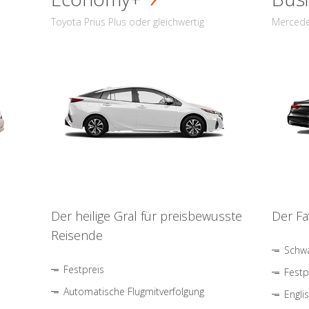
Toyota Prius Plus oder gleichwertig
Mercede
Der heilige Gral für preisbewusste
Der Fa
Reisende
Schwa
Festpreis
Festp
Automatische Flugmitverfolgung
Engli