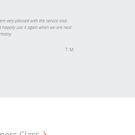
re very pleased with the service and
 happily use it again when we are next
rmany.
T. M.
ness Class