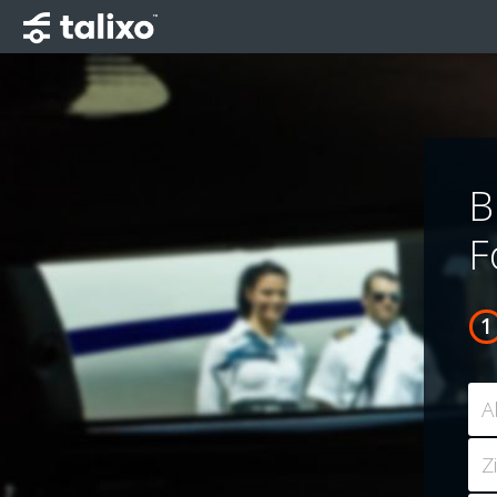
B
F
A
Z