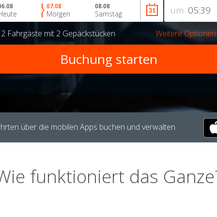
06.08
07.08
08.08
um
Heute
Morgen
Samstag
r
2 Fahrgäste
mit
2 Gepäckstücken
Weitere Optionen
hrten über die mobilen Apps buchen und verwalten.
Wie funktioniert das Ganze