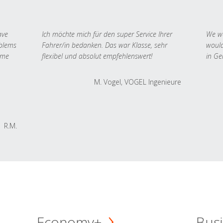
ave
Ich möchte mich für den super Service Ihrer
We we
oblems
Fahrer/in bedanken. Das war Klasse, sehr
would
 me
flexibel und absolut empfehlenswert!
in Ge
M. Vogel, VOGEL Ingenieure
R.M.
Economy+
Busi