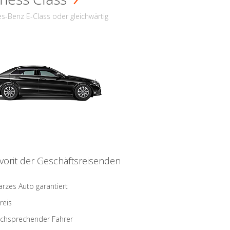
s-Benz E-Class oder gleichwärtig
vorit der Geschäftsreisenden
rzes Auto garantiert
reis
schsprechender Fahrer