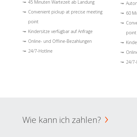
45 Minuten Wartezeit ab Landung
Autom
Convenient pickup at precise meeting
60 Mi
point
Conve
Kindersitze verfügbar auf Anfrage
point
Online- und Offline-Bezahlungen
Kinde
24/7-Hotline
Onlin
24/7-
Wie kann ich zahlen?