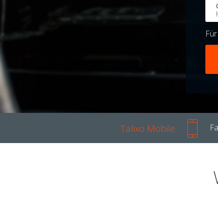
Fü
Talixo Mobile
Fa