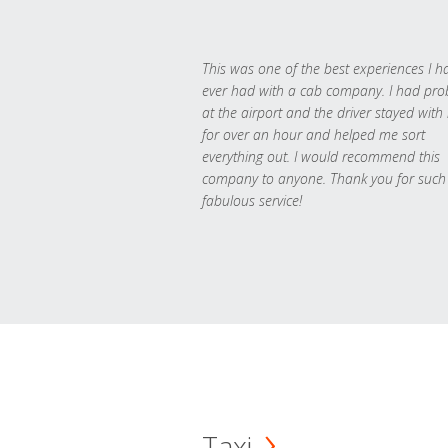
This was one of the best experiences I h
ever had with a cab company. I had pr
at the airport and the driver stayed with
for over an hour and helped me sort
everything out. I would recommend this
company to anyone. Thank you for such
fabulous service!
Taxi