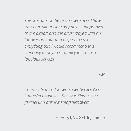
This was one of the best experiences I have
ever had with a cab company. I had problems
at the airport and the driver stayed with me
for over an hour and helped me sort
everything out. I would recommend this
company to anyone. Thank you for such
fabulous service!
R.M.
Ich möchte mich für den super Service Ihrer
Fahrer/in bedanken. Das war Klasse, sehr
flexibel und absolut empfehlenswert!
M. Vogel, VOGEL Ingenieure