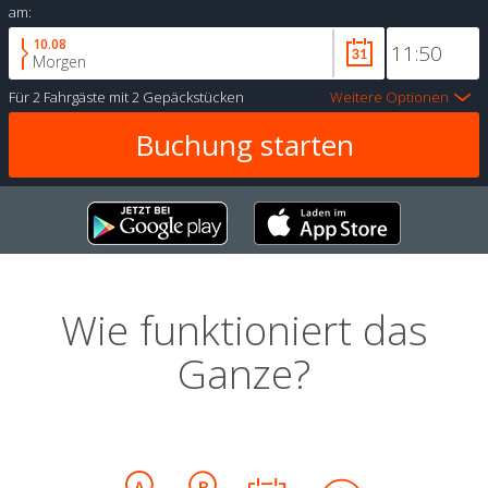
am:
10.08
Morgen
Für
2 Fahrgäste
mit
2 Gepäckstücken
Weitere Optionen
Wie funktioniert das
Ganze?