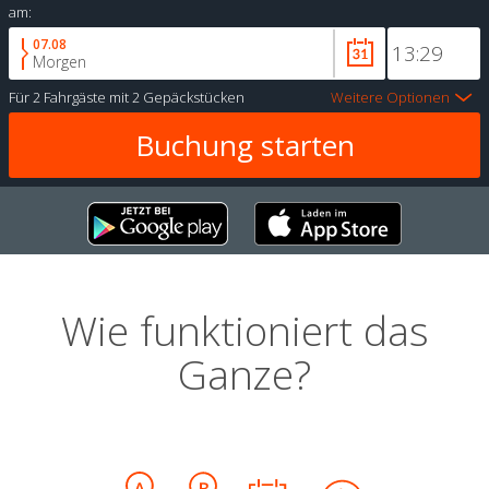
am:
07.08
Morgen
Für
2 Fahrgäste
mit
2 Gepäckstücken
Weitere Optionen
Wie funktioniert das
Ganze?