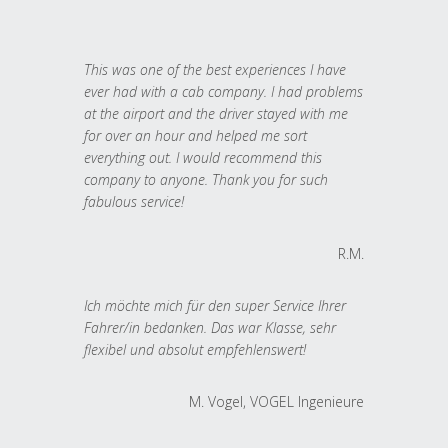
This was one of the best experiences I have
ever had with a cab company. I had problems
at the airport and the driver stayed with me
for over an hour and helped me sort
everything out. I would recommend this
company to anyone. Thank you for such
fabulous service!
R.M.
Ich möchte mich für den super Service Ihrer
Fahrer/in bedanken. Das war Klasse, sehr
flexibel und absolut empfehlenswert!
M. Vogel, VOGEL Ingenieure