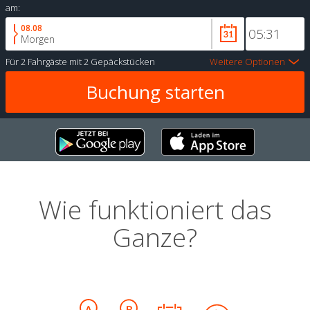
am:
08.08
Morgen
Für
2 Fahrgäste
mit
2 Gepäckstücken
Weitere Optionen
Wie funktioniert das
Ganze?