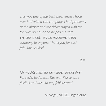
This was one of the best experiences I have
ever had with a cab company. I had problems
at the airport and the driver stayed with me
for over an hour and helped me sort
everything out. I would recommend this
company to anyone. Thank you for such
fabulous service!
R.M.
Ich möchte mich für den super Service Ihrer
Fahrer/in bedanken. Das war Klasse, sehr
flexibel und absolut empfehlenswert!
M. Vogel, VOGEL Ingenieure