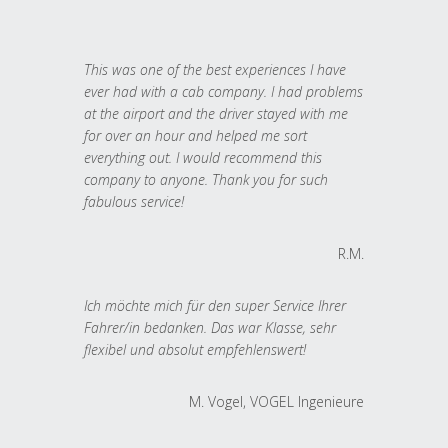
This was one of the best experiences I have
ever had with a cab company. I had problems
at the airport and the driver stayed with me
for over an hour and helped me sort
everything out. I would recommend this
company to anyone. Thank you for such
fabulous service!
R.M.
Ich möchte mich für den super Service Ihrer
Fahrer/in bedanken. Das war Klasse, sehr
flexibel und absolut empfehlenswert!
M. Vogel, VOGEL Ingenieure