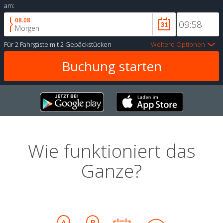
am:
08.08
Morgen
Für
2 Fahrgäste
mit
2 Gepäckstücken
Weitere Optionen
Wie funktioniert das
Ganze?