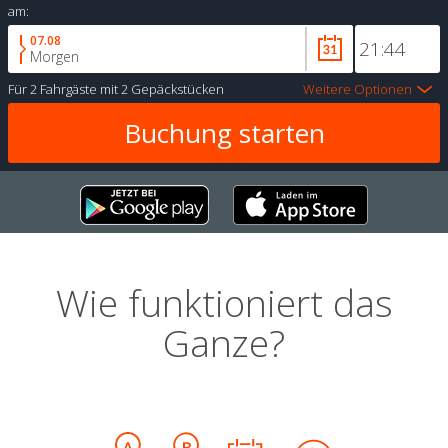
am:
07.08
Morgen
Für
2 Fahrgäste
mit
2 Gepäckstücken
Weitere Optionen
Wie funktioniert das
Ganze?