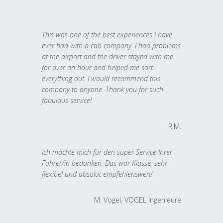
This was one of the best experiences I have
ever had with a cab company. I had problems
at the airport and the driver stayed with me
for over an hour and helped me sort
everything out. I would recommend this
company to anyone. Thank you for such
fabulous service!
R.M.
Ich möchte mich für den super Service Ihrer
Fahrer/in bedanken. Das war Klasse, sehr
flexibel und absolut empfehlenswert!
M. Vogel, VOGEL Ingenieure