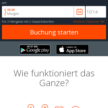
am:
08.08
Morgen
Für
2 Fahrgäste
mit
2 Gepäckstücken
Weitere Optionen
Wie funktioniert das
Ganze?