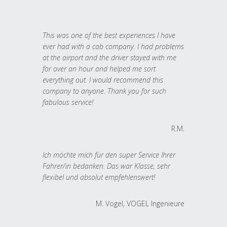
This was one of the best experiences I have
ever had with a cab company. I had problems
at the airport and the driver stayed with me
for over an hour and helped me sort
everything out. I would recommend this
company to anyone. Thank you for such
fabulous service!
R.M.
Ich möchte mich für den super Service Ihrer
Fahrer/in bedanken. Das war Klasse, sehr
flexibel und absolut empfehlenswert!
M. Vogel, VOGEL Ingenieure