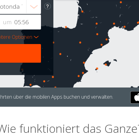
um
itere Optionen
hrten über die mobilen Apps buchen und verwalten.
Wie funktioniert das Ganze