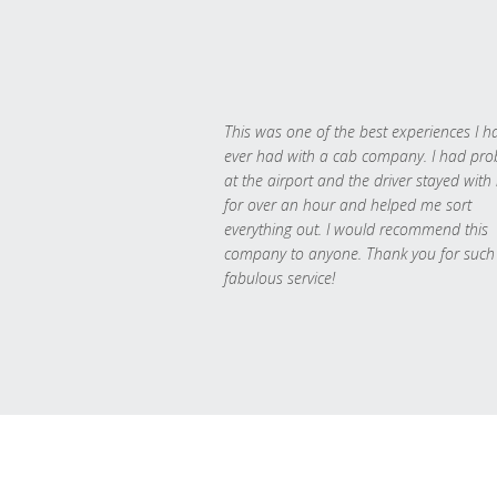
This was one of the best experiences I h
ever had with a cab company. I had pr
at the airport and the driver stayed with
for over an hour and helped me sort
everything out. I would recommend this
company to anyone. Thank you for such
fabulous service!