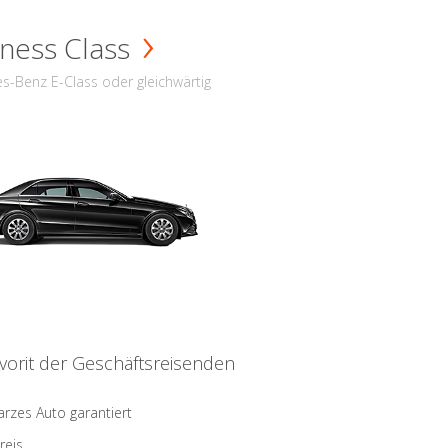
ness Class
s-Benz E-Class oder gleichwärtig
vorit der Geschäftsreisenden
rzes Auto garantiert
reis