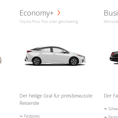
Economy+
Busi
Toyota Prius Plus oder gleichwertig
Mercede
Der heilige Gral für preisbewusste
Der Fa
Reisende
Schwa
Festpreis
Festp