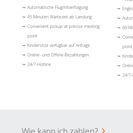
Automatische Flugmitverfolgung
Engli
45 Minuten Wartezeit ab Landung
Autom
Convenient pickup at precise meeting
60 Mi
point
Conve
Kindersitze verfügbar auf Anfrage
point
Online- und Offline-Bezahlungen
Kinde
24/7-Hotline
Onlin
24/7-
Wie kann ich zahlen?