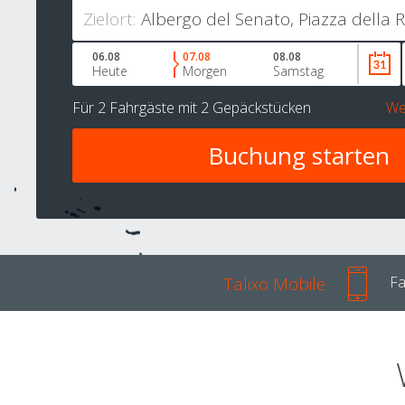
Zielort:
06.08
07.08
08.08
Heute
Morgen
Samstag
Für
2 Fahrgäste
mit
2 Gepäckstücken
We
Talixo Mobile
Fa