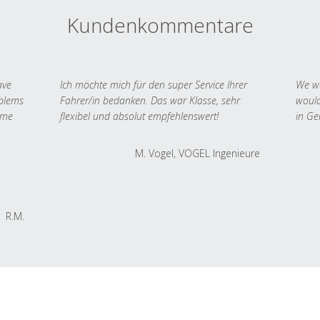
Kundenkommentare
ave
Ich möchte mich für den super Service Ihrer
We we
oblems
Fahrer/in bedanken. Das war Klasse, sehr
would
 me
flexibel und absolut empfehlenswert!
in Ge
M. Vogel, VOGEL Ingenieure
R.M.