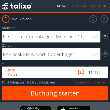
DE
EINLOGGEN
SELF SERVICE
Wo & Wann
Abholort:
Zielort:
am:
08.08
Morgen
Für
2 Fahrgäste
mit
2 Gepäckstücken
Weitere Optionen