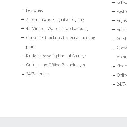
Schwa
Festpreis
Festp
Automatische Flugmitverfolgung
Engli
45 Minuten Wartezeit ab Landung
Autom
Convenient pickup at precise meeting
60 Mi
point
Conve
Kindersitze verfügbar auf Anfrage
point
Online- und Offline-Bezahlungen
Kinde
24/7-Hotline
Onlin
24/7-