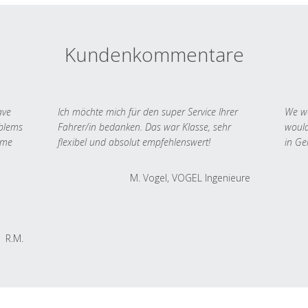
Kundenkommentare
ave
Ich möchte mich für den super Service Ihrer
We we
oblems
Fahrer/in bedanken. Das war Klasse, sehr
would
 me
flexibel und absolut empfehlenswert!
in Ge
M. Vogel, VOGEL Ingenieure
R.M.