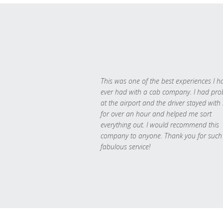
This was one of the best experiences I h
ever had with a cab company. I had pr
at the airport and the driver stayed with
for over an hour and helped me sort
everything out. I would recommend this
company to anyone. Thank you for such
fabulous service!