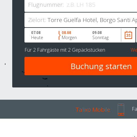
Flugnummer:
Zielort:
07.08
08.08
09.08
Heute
Morgen
Sonntag
Für
2 Fahrgäste
mit
2 Gepäckstücken
We
Talixo Mobile
Fa