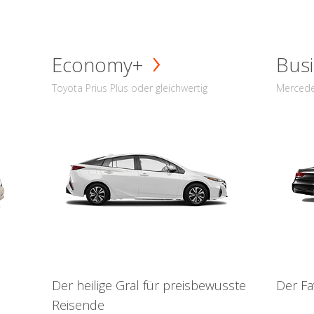
Economy+
Busi
Toyota Prius Plus oder gleichwertig
Mercede
Der heilige Gral für preisbewusste
Der Fa
Reisende