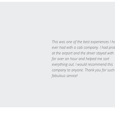
This was one of the best experiences I h
ever had with a cab company. I had pr
at the airport and the driver stayed with
for over an hour and helped me sort
everything out. I would recommend this
company to anyone. Thank you for such
fabulous service!