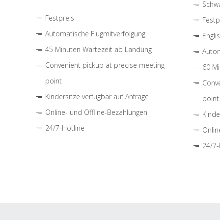
Schwa
Festpreis
Festp
Automatische Flugmitverfolgung
Engli
45 Minuten Wartezeit ab Landung
Autom
Convenient pickup at precise meeting
60 Mi
point
Conve
Kindersitze verfügbar auf Anfrage
point
Online- und Offline-Bezahlungen
Kinde
24/7-Hotline
Onlin
24/7-