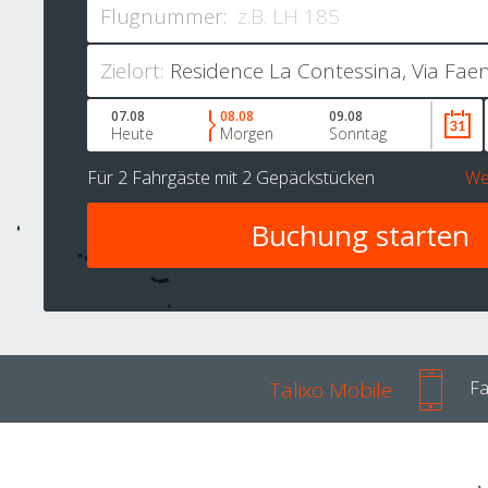
Flugnummer:
Zielort:
07.08
08.08
09.08
Heute
Morgen
Sonntag
Für
2 Fahrgäste
mit
2 Gepäckstücken
We
Talixo Mobile
Fa