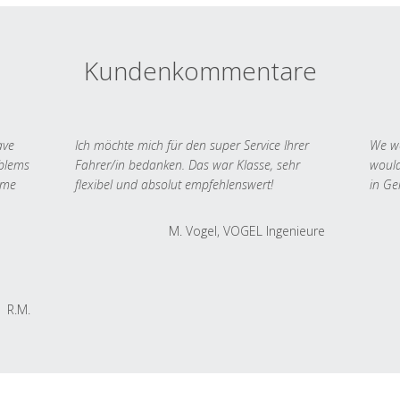
Kundenkommentare
ave
Ich möchte mich für den super Service Ihrer
We we
oblems
Fahrer/in bedanken. Das war Klasse, sehr
would
 me
flexibel und absolut empfehlenswert!
in Ge
M. Vogel, VOGEL Ingenieure
R.M.