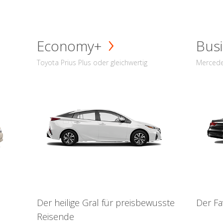
Economy+
Busi
Toyota Prius Plus oder gleichwertig
Mercede
Der heilige Gral für preisbewusste
Der Fa
Reisende