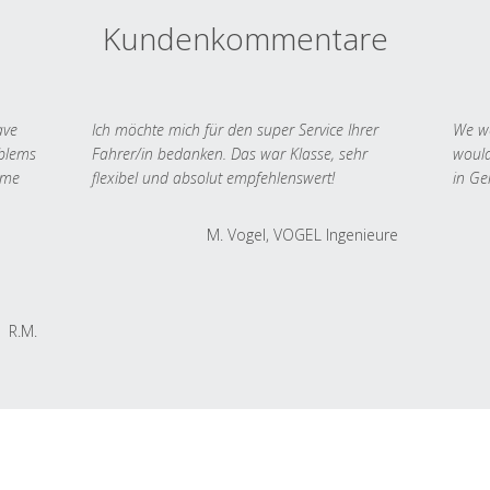
Kundenkommentare
ave
Ich möchte mich für den super Service Ihrer
We we
oblems
Fahrer/in bedanken. Das war Klasse, sehr
would
 me
flexibel und absolut empfehlenswert!
in Ge
M. Vogel, VOGEL Ingenieure
R.M.