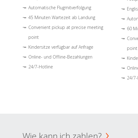
Automatische Flugmitverfolgung
Engli
45 Minuten Wartezeit ab Landung
Autom
Convenient pickup at precise meeting
60 Mi
point
Conve
Kindersitze verfügbar auf Anfrage
point
Online- und Offline-Bezahlungen
Kinde
24/7-Hotline
Onlin
24/7-
Wie kann ich zahlen?