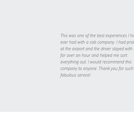
This was one of the best experiences I h
ever had with a cab company. I had pr
at the airport and the driver stayed with
for over an hour and helped me sort
everything out. I would recommend this
company to anyone. Thank you for such
fabulous service!