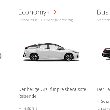
Economy+
Busi
Toyota Prius Plus oder gleichwertig
Mercede
Der heilige Gral für preisbewusste
Der Fa
Reisende
Schwa
Festpreis
Festp