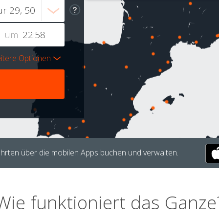
um
itere Optionen
hrten über die mobilen Apps buchen und verwalten.
Wie funktioniert das Ganze