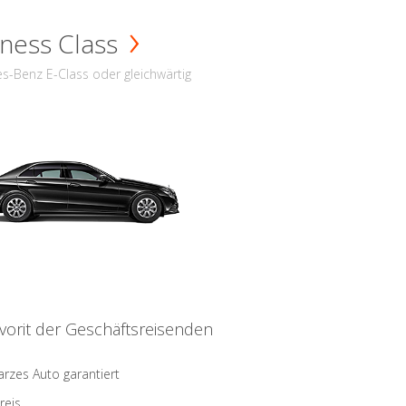
ness Class
s-Benz E-Class oder gleichwärtig
vorit der Geschäftsreisenden
rzes Auto garantiert
reis