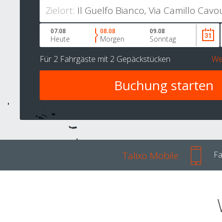
Zielort:
07.08
08.08
09.08
Heute
Morgen
Sonntag
Für
2 Fahrgäste
mit
2 Gepäckstücken
We
Talixo Mobile
Fa