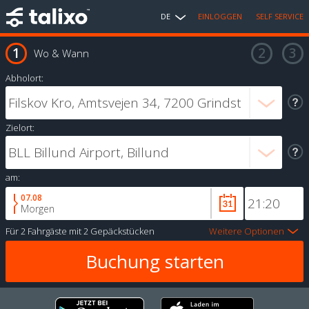
DE
EINLOGGEN
SELF SERVICE
Wo & Wann
Abholort:
Zielort:
am:
07.08
Morgen
Für
2 Fahrgäste
mit
2 Gepäckstücken
Weitere Optionen