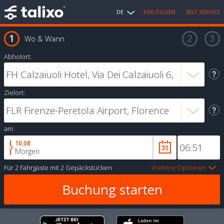
DE
EINLOGGEN
SELF SERVICE
Wo & Wann
Abholort:
Zielort:
am:
10.08
Morgen
Für
2 Fahrgäste
mit
2 Gepäckstücken
Weitere Optionen