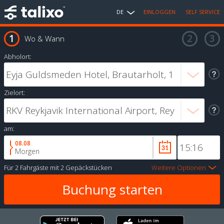
DE
EINLOGGEN
SELF SERVICE
Wo & Wann
Abholort:
Zielort:
am:
08.08
Morgen
Für
2 Fahrgäste
mit
2 Gepäckstücken
Weitere Optionen