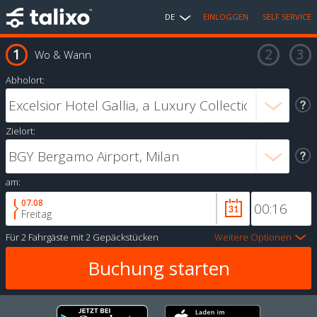
DE
EINLOGGEN
SELF SERVICE
Wo & Wann
Abholort:
Zielort:
am:
07.08
Freitag
Für
2 Fahrgäste
mit
2 Gepäckstücken
Weitere Optionen