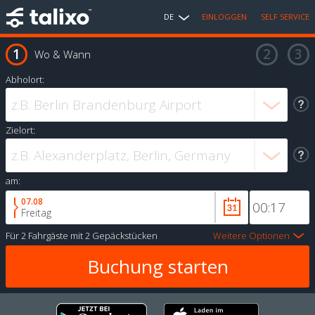
DE
EINLOGGEN
SELF SERVICE
Wo & Wann
Abholort:
Zielort:
am:
07.08
Freitag
Für
2 Fahrgäste
mit
2 Gepäckstücken
Weitere Optionen