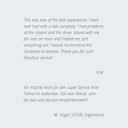
This was one of the best experiences I have
ever had with a cab company. I had problems
at the airport and the driver stayed with me
for over an hour and helped me sort
everything out. I would recommend this
company to anyone. Thank you for such
fabulous service!
R.M.
Ich möchte mich für den super Service Ihrer
Fahrer/in bedanken. Das war Klasse, sehr
flexibel und absolut empfehlenswert!
M. Vogel, VOGEL Ingenieure