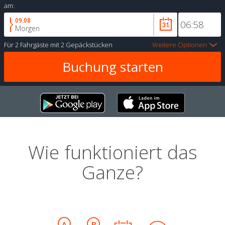
am:
09.08
Morgen
Für
2 Fahrgäste
mit
2 Gepäckstücken
Weitere Optionen
Wie funktioniert das
Ganze?