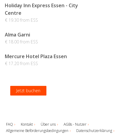
Holiday Inn Express Essen - City
Centre
€ 19.30 from ESS
Alma Garni
€ 18.00 from ESS
Mercure Hotel Plaza Essen
€ 17.20 from ESS
Jetzt buchen
Jetzt buchen
Jetzt buchen
Jetzt buchen
FAQ
Kontakt
Über uns
AGBs - Nutzer
Allgemeine Beförderungsbedingungen
Datenschutzerklärung