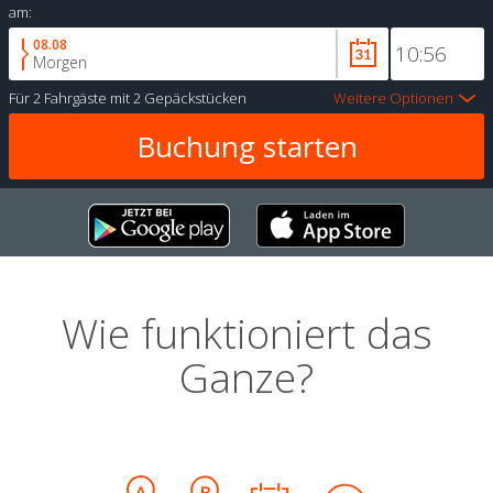
am:
08.08
Morgen
Für
2 Fahrgäste
mit
2 Gepäckstücken
Weitere Optionen
Wie funktioniert das
Ganze?