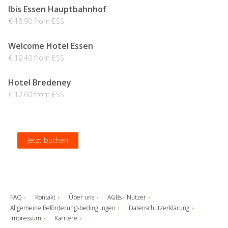
Ibis Essen Hauptbahnhof
€ 18.90 from ESS
Welcome Hotel Essen
€ 19.40 from ESS
Hotel Bredeney
€ 12.60 from ESS
Jetzt buchen
Jetzt buchen
Jetzt buchen
Jetzt buchen
FAQ
Kontakt
Über uns
AGBs - Nutzer
Allgemeine Beförderungsbedingungen
Datenschutzerklärung
Impressum
Karriere