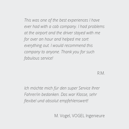
This was one of the best experiences I have
ever had with a cab company. I had problems
at the airport and the driver stayed with me
for over an hour and helped me sort
everything out. I would recommend this
company to anyone. Thank you for such
fabulous service!
R.M.
Ich möchte mich für den super Service Ihrer
Fahrer/in bedanken. Das war Klasse, sehr
flexibel und absolut empfehlenswert!
M. Vogel, VOGEL Ingenieure