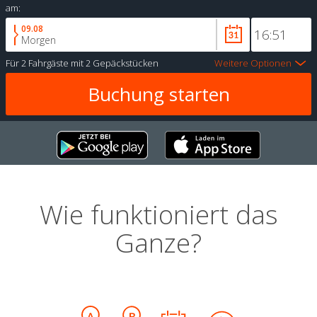
am:
09.08
Morgen
Für
2 Fahrgäste
mit
2 Gepäckstücken
Weitere Optionen
Wie funktioniert das
Ganze?