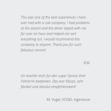
This was one of the best experiences I have
ever had with a cab company. I had problems
at the airport and the driver stayed with me
for over an hour and helped me sort
everything out. I would recommend this
company to anyone. Thank you for such
fabulous service!
R.M.
Ich möchte mich für den super Service Ihrer
Fahrer/in bedanken. Das war Klasse, sehr
flexibel und absolut empfehlenswert!
M. Vogel, VOGEL Ingenieure