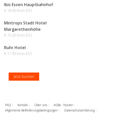
Ibis Essen Hauptbahnhof
€ 18.90 from ESS
Mintrops Stadt Hotel
Margarethenhöhe
€ 15.00 from ESS
Ruhr Hotel
€ 17.90 from ESS
Jetzt buchen
Jetzt buchen
Jetzt buchen
Jetzt buchen
FAQ
Kontakt
Über uns
AGBs - Nutzer
Allgemeine Beförderungsbedingungen
Datenschutzerklärung