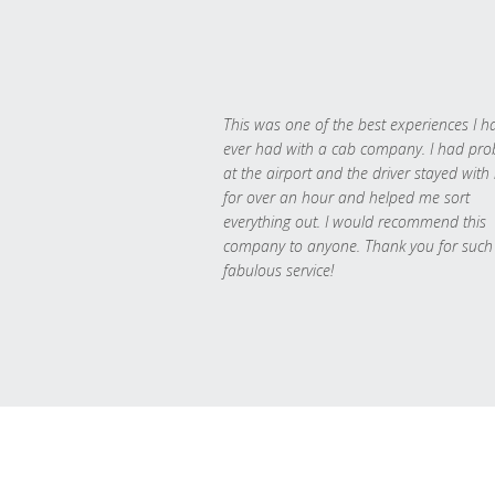
This was one of the best experiences I h
ever had with a cab company. I had pr
at the airport and the driver stayed with
for over an hour and helped me sort
everything out. I would recommend this
company to anyone. Thank you for such
fabulous service!