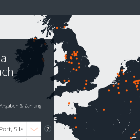
ia
ach
Angaben & Zahlung