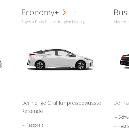
Economy+
Busi
Toyota Prius Plus oder gleichwertig
Mercede
Der heilige Gral für preisbewusste
Der Fa
Reisende
Schwa
Festpreis
Festp