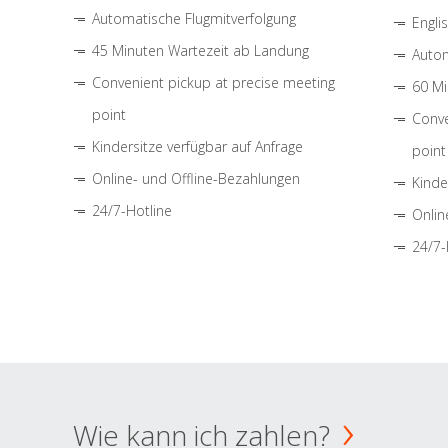
Automatische Flugmitverfolgung
Engli
45 Minuten Wartezeit ab Landung
Autom
Convenient pickup at precise meeting
60 Mi
point
Conve
Kindersitze verfügbar auf Anfrage
point
Online- und Offline-Bezahlungen
Kinde
24/7-Hotline
Onlin
24/7-
Wie kann ich zahlen?