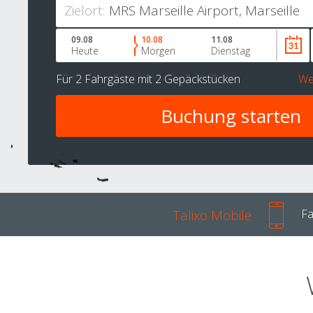
Zielort:
09.08
10.08
11.08
Heute
Morgen
Dienstag
Für
2 Fahrgäste
mit
2 Gepäckstücken
We
Talixo Mobile
Fa