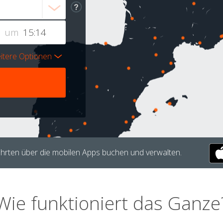
um
itere Optionen
hrten über die mobilen Apps buchen und verwalten.
Wie funktioniert das Ganze