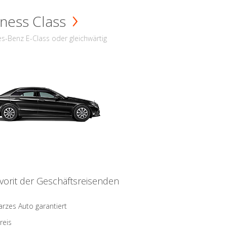
ness Class
s-Benz E-Class oder gleichwärtig
vorit der Geschäftsreisenden
rzes Auto garantiert
reis