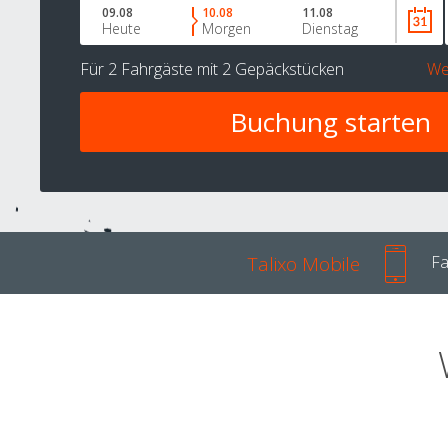
09.08
10.08
11.08
Heute
Morgen
Dienstag
Für
2 Fahrgäste
mit
2 Gepäckstücken
We
Talixo Mobile
Fa