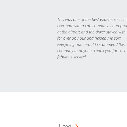
This was one of the best experiences I h
ever had with a cab company. I had pr
at the airport and the driver stayed with
for over an hour and helped me sort
everything out. I would recommend this
company to anyone. Thank you for such
fabulous service!
Taxi