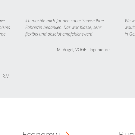
ave
Ich möchte mich für den super Service Ihrer
We we
oblems
Fahrer/in bedanken. Das war Klasse, sehr
would
 me
flexibel und absolut empfehlenswert!
in Ge
M. Vogel, VOGEL Ingenieure
R.M.
Economy+
Busi