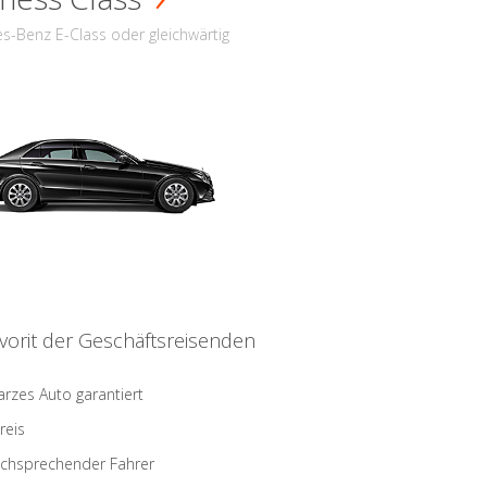
s-Benz E-Class oder gleichwärtig
vorit der Geschäftsreisenden
rzes Auto garantiert
reis
schsprechender Fahrer