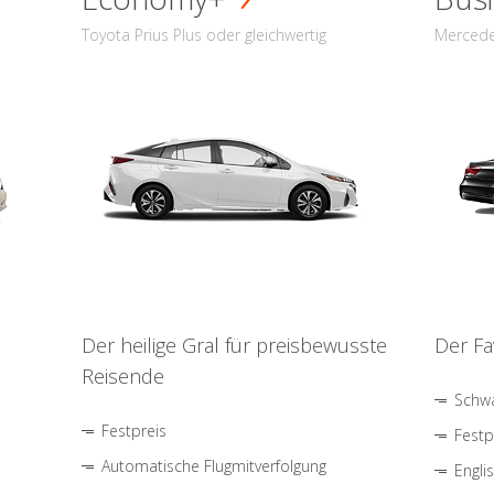
Toyota Prius Plus oder gleichwertig
Mercede
Der heilige Gral für preisbewusste
Der Fa
Reisende
Schwa
Festpreis
Festp
Automatische Flugmitverfolgung
Engli