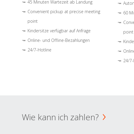
45 Minuten Wartezeit ab Landung
Autom
Convenient pickup at precise meeting
60 Mi
point
Conve
Kindersitze verfügbar auf Anfrage
point
Online- und Offline-Bezahlungen
Kinde
24/7-Hotline
Onlin
24/7-
Wie kann ich zahlen?