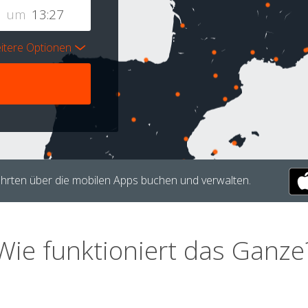
um
itere Optionen
hrten über die mobilen Apps buchen und verwalten.
Wie funktioniert das Ganze