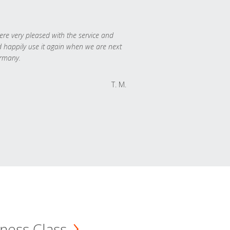
re very pleased with the service and
 happily use it again when we are next
rmany.
T. M.
ness Class