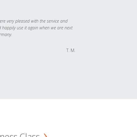
re very pleased with the service and
 happily use it again when we are next
rmany.
T. M.
ness Class