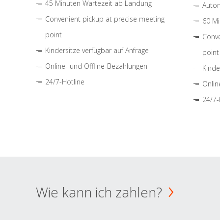
45 Minuten Wartezeit ab Landung
Autom
Convenient pickup at precise meeting
60 Mi
point
Conve
Kindersitze verfügbar auf Anfrage
point
Online- und Offline-Bezahlungen
Kinde
24/7-Hotline
Onlin
24/7-
Wie kann ich zahlen?