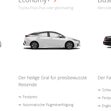
Toyota Prius Plus oder gleichwertig
Mercede
Der heilige Gral für preisbewusste
Der Fa
Reisende
Schwa
Festpreis
Festp
Automatische Flugmitverfolgung
Engli