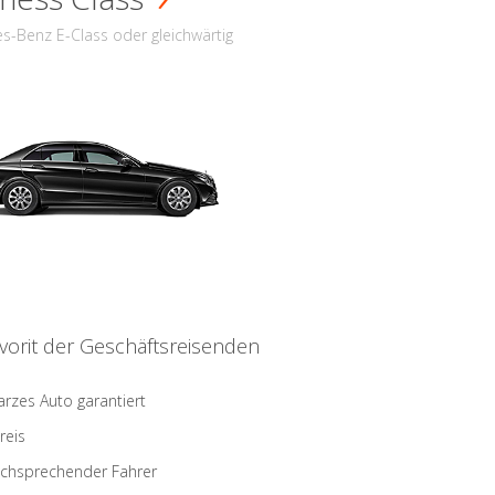
s-Benz E-Class oder gleichwärtig
vorit der Geschäftsreisenden
rzes Auto garantiert
reis
schsprechender Fahrer