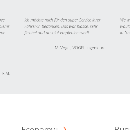
ave
Ich möchte mich für den super Service Ihrer
We we
oblems
Fahrer/in bedanken. Das war Klasse, sehr
would
 me
flexibel und absolut empfehlenswert!
in Ge
M. Vogel, VOGEL Ingenieure
R.M.
Economy+
Busi