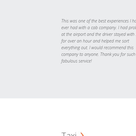
This was one of the best experiences I h
ever had with a cab company. I had pr
at the airport and the driver stayed with
for over an hour and helped me sort
everything out. I would recommend this
company to anyone. Thank you for such
fabulous service!
Taxi