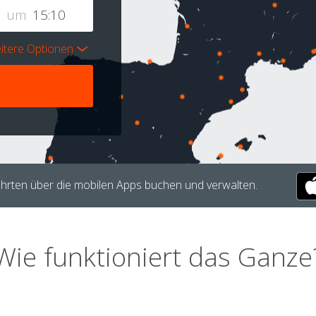
um
itere Optionen
hrten über die mobilen Apps buchen und verwalten.
Wie funktioniert das Ganze