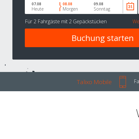
07.08
08.08
09.08
Heute
Morgen
Sonntag
Für
2 Fahrgäste
mit
2 Gepäckstücken
We
Talixo Mobile
Fa