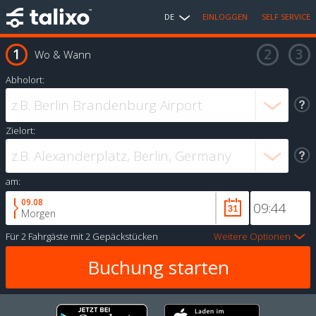
DE
EINLOGGEN
SELF SERVICE
Wo & Wann
Abholort:
Zielort:
am:
09.08
Morgen
Für
2 Fahrgäste
mit
2 Gepäckstücken
Weitere Optionen