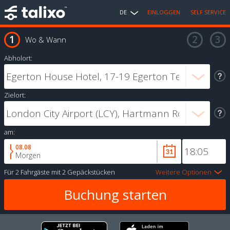
DE
EINLOGGEN
SELF SERVICE
Wo & Wann
Abholort:
Zielort:
am:
08.08
Morgen
Für
2 Fahrgäste
mit
2 Gepäckstücken
Weitere Optionen