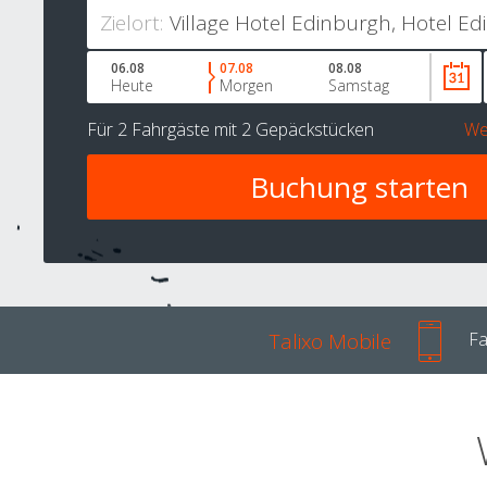
Zielort:
06.08
07.08
08.08
Heute
Morgen
Samstag
Für
2 Fahrgäste
mit
2 Gepäckstücken
We
Talixo Mobile
Fa