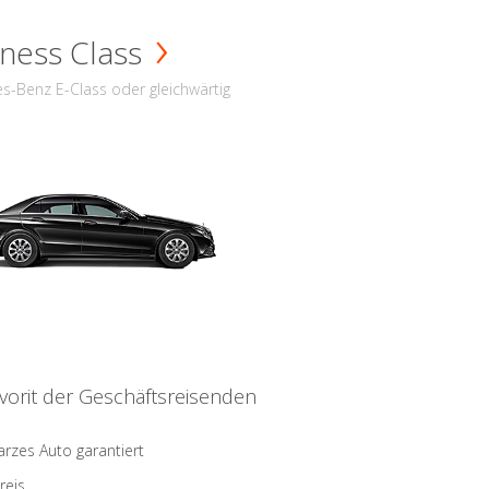
ness Class
s-Benz E-Class oder gleichwärtig
vorit der Geschäftsreisenden
rzes Auto garantiert
reis