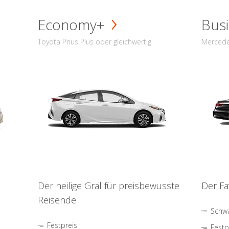
Economy+
Busi
Toyota Prius Plus oder gleichwertig
Mercede
Der heilige Gral für preisbewusste
Der Fa
Reisende
Schwa
Festpreis
Festp