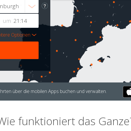
um
itere Optionen
hrten über die mobilen Apps buchen und verwalten.
Wie funktioniert das Ganze