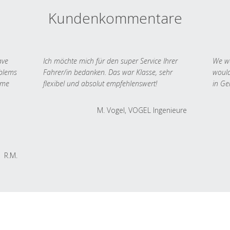
Kundenkommentare
ave
Ich möchte mich für den super Service Ihrer
We we
oblems
Fahrer/in bedanken. Das war Klasse, sehr
would
 me
flexibel und absolut empfehlenswert!
in Ge
M. Vogel, VOGEL Ingenieure
R.M.