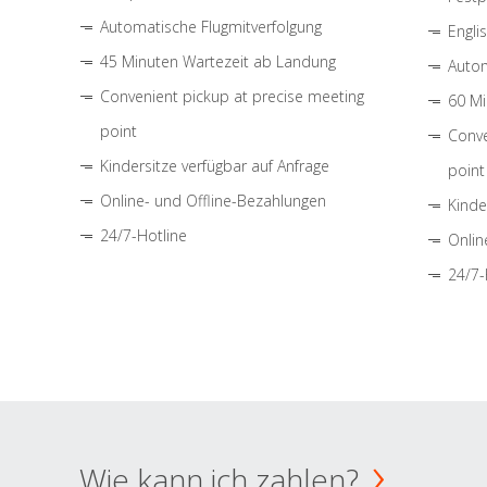
Automatische Flugmitverfolgung
Engli
45 Minuten Wartezeit ab Landung
Autom
Convenient pickup at precise meeting
60 Mi
point
Conve
Kindersitze verfügbar auf Anfrage
point
Online- und Offline-Bezahlungen
Kinde
24/7-Hotline
Onlin
24/7-
Wie kann ich zahlen?