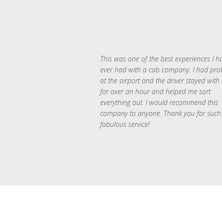
This was one of the best experiences I h
ever had with a cab company. I had pr
at the airport and the driver stayed with
for over an hour and helped me sort
everything out. I would recommend this
company to anyone. Thank you for such
fabulous service!