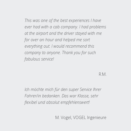
This was one of the best experiences I have
ever had with a cab company. I had problems
at the airport and the driver stayed with me
for over an hour and helped me sort
everything out. I would recommend this
company to anyone. Thank you for such
fabulous service!
R.M.
Ich möchte mich für den super Service Ihrer
Fahrer/in bedanken. Das war Klasse, sehr
flexibel und absolut empfehlenswert!
M. Vogel, VOGEL Ingenieure