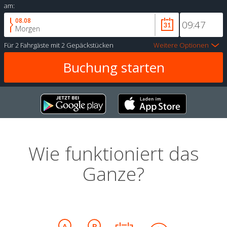
am:
08.08
Morgen
Für
2 Fahrgäste
mit
2 Gepäckstücken
Weitere Optionen
Wie funktioniert das
Ganze?