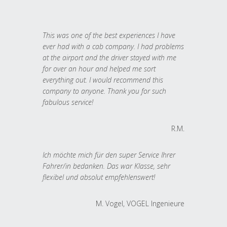
This was one of the best experiences I have
ever had with a cab company. I had problems
at the airport and the driver stayed with me
for over an hour and helped me sort
everything out. I would recommend this
company to anyone. Thank you for such
fabulous service!
R.M.
Ich möchte mich für den super Service Ihrer
Fahrer/in bedanken. Das war Klasse, sehr
flexibel und absolut empfehlenswert!
M. Vogel, VOGEL Ingenieure