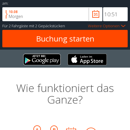
am:
10.08
Morgen
Für
2 Fahrgäste
mit
2 Gepäckstücken
Weitere Optionen
Wie funktioniert das
Ganze?