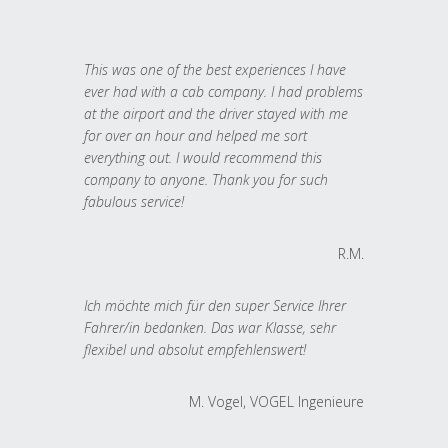
This was one of the best experiences I have
ever had with a cab company. I had problems
at the airport and the driver stayed with me
for over an hour and helped me sort
everything out. I would recommend this
company to anyone. Thank you for such
fabulous service!
R.M.
Ich möchte mich für den super Service Ihrer
Fahrer/in bedanken. Das war Klasse, sehr
flexibel und absolut empfehlenswert!
M. Vogel, VOGEL Ingenieure