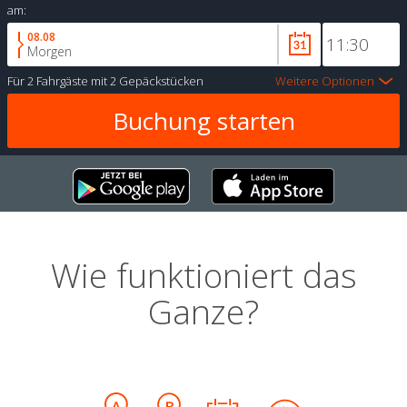
am:
08.08
Morgen
Für
2 Fahrgäste
mit
2 Gepäckstücken
Weitere Optionen
Wie funktioniert das
Ganze?