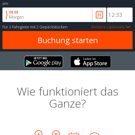
am:
08.08
Morgen
Für
2 Fahrgäste
mit
2 Gepäckstücken
Weitere Optionen
Wie funktioniert das
Ganze?