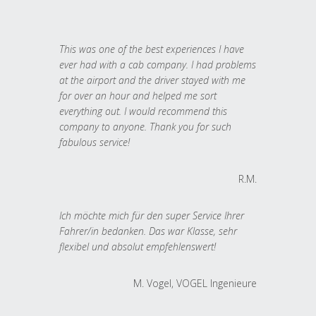
This was one of the best experiences I have
ever had with a cab company. I had problems
at the airport and the driver stayed with me
for over an hour and helped me sort
everything out. I would recommend this
company to anyone. Thank you for such
fabulous service!
R.M.
Ich möchte mich für den super Service Ihrer
Fahrer/in bedanken. Das war Klasse, sehr
flexibel und absolut empfehlenswert!
M. Vogel, VOGEL Ingenieure