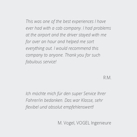
This was one of the best experiences I have
ever had with a cab company. I had problems
at the airport and the driver stayed with me
for over an hour and helped me sort
everything out. I would recommend this
company to anyone. Thank you for such
fabulous service!
R.M.
Ich möchte mich für den super Service Ihrer
Fahrer/in bedanken. Das war Klasse, sehr
flexibel und absolut empfehlenswert!
M. Vogel, VOGEL Ingenieure