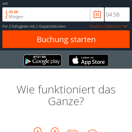
am:
09.08
Morgen
Für
2 Fahrgäste
mit
2 Gepäckstücken
Weitere Optionen
Wie funktioniert das
Ganze?