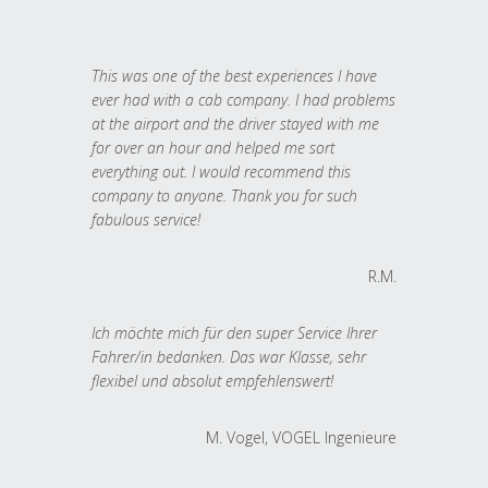
This was one of the best experiences I have
ever had with a cab company. I had problems
at the airport and the driver stayed with me
for over an hour and helped me sort
everything out. I would recommend this
company to anyone. Thank you for such
fabulous service!
R.M.
Ich möchte mich für den super Service Ihrer
Fahrer/in bedanken. Das war Klasse, sehr
flexibel und absolut empfehlenswert!
M. Vogel, VOGEL Ingenieure