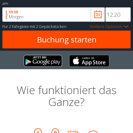
am:
09.08
Morgen
Für
2 Fahrgäste
mit
2 Gepäckstücken
Weitere Optionen
Wie funktioniert das
Ganze?