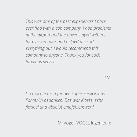
This was one of the best experiences I have
ever had with a cab company. I had problems
at the airport and the driver stayed with me
for over an hour and helped me sort
everything out. I would recommend this
company to anyone. Thank you for such
fabulous service!
R.M.
Ich möchte mich für den super Service Ihrer
Fahrer/in bedanken. Das war Klasse, sehr
flexibel und absolut empfehlenswert!
M. Vogel, VOGEL Ingenieure