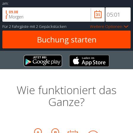
am:
09.08
Morgen
Für
2 Fahrgäste
mit
2 Gepäckstücken
Weitere Optionen
Wie funktioniert das
Ganze?