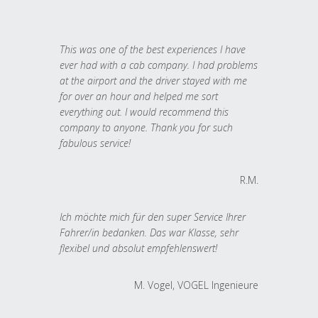
This was one of the best experiences I have
ever had with a cab company. I had problems
at the airport and the driver stayed with me
for over an hour and helped me sort
everything out. I would recommend this
company to anyone. Thank you for such
fabulous service!
R.M.
Ich möchte mich für den super Service Ihrer
Fahrer/in bedanken. Das war Klasse, sehr
flexibel und absolut empfehlenswert!
M. Vogel, VOGEL Ingenieure