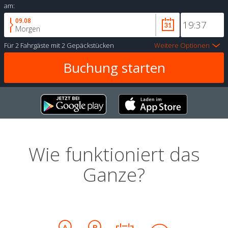
am:
09.08
Morgen
Für
2 Fahrgäste
mit
2 Gepäckstücken
Weitere Optionen
Wie funktioniert das
Ganze?