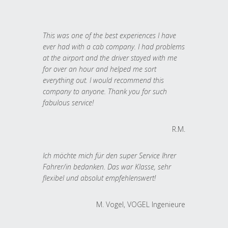
This was one of the best experiences I have
ever had with a cab company. I had problems
at the airport and the driver stayed with me
for over an hour and helped me sort
everything out. I would recommend this
company to anyone. Thank you for such
fabulous service!
R.M.
Ich möchte mich für den super Service Ihrer
Fahrer/in bedanken. Das war Klasse, sehr
flexibel und absolut empfehlenswert!
M. Vogel, VOGEL Ingenieure