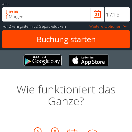
am:
09.08
Morgen
Für
2 Fahrgäste
mit
2 Gepäckstücken
Weitere Optionen
Wie funktioniert das
Ganze?