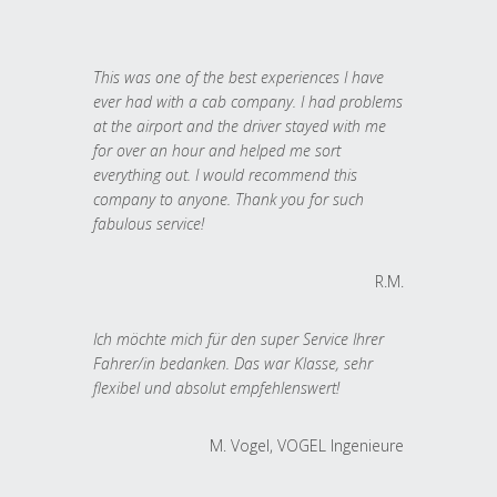
This was one of the best experiences I have
ever had with a cab company. I had problems
at the airport and the driver stayed with me
for over an hour and helped me sort
everything out. I would recommend this
company to anyone. Thank you for such
fabulous service!
R.M.
Ich möchte mich für den super Service Ihrer
Fahrer/in bedanken. Das war Klasse, sehr
flexibel und absolut empfehlenswert!
M. Vogel, VOGEL Ingenieure