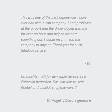
This was one of the best experiences I have
ever had with a cab company. I had problems
at the airport and the driver stayed with me
for over an hour and helped me sort
everything out. I would recommend this
company to anyone. Thank you for such
fabulous service!
R.M.
Ich möchte mich für den super Service Ihrer
Fahrer/in bedanken. Das war Klasse, sehr
flexibel und absolut empfehlenswert!
M. Vogel, VOGEL Ingenieure