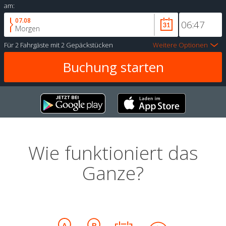
am:
07.08
Morgen
Für
2 Fahrgäste
mit
2 Gepäckstücken
Weitere Optionen
Wie funktioniert das
Ganze?