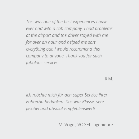
This was one of the best experiences I have
ever had with a cab company. I had problems
at the airport and the driver stayed with me
for over an hour and helped me sort
everything out. I would recommend this
company to anyone. Thank you for such
fabulous service!
R.M.
Ich möchte mich für den super Service Ihrer
Fahrer/in bedanken. Das war Klasse, sehr
flexibel und absolut empfehlenswert!
M. Vogel, VOGEL Ingenieure