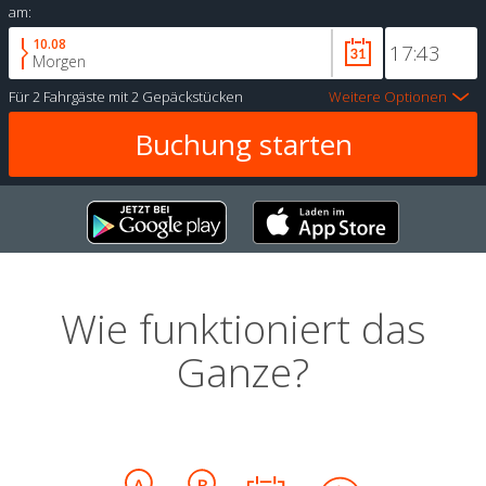
am:
10.08
Morgen
Für
2 Fahrgäste
mit
2 Gepäckstücken
Weitere Optionen
Wie funktioniert das
Ganze?