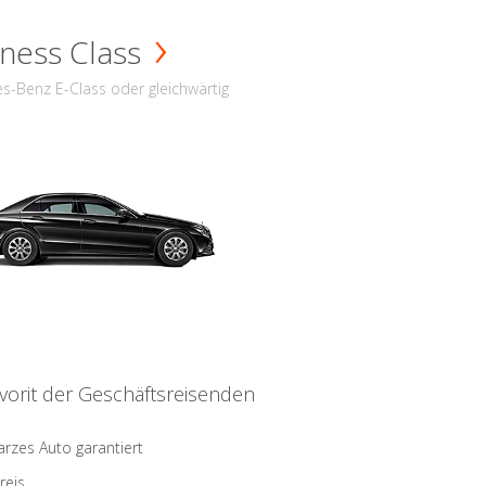
ness Class
s-Benz E-Class oder gleichwärtig
vorit der Geschäftsreisenden
rzes Auto garantiert
reis