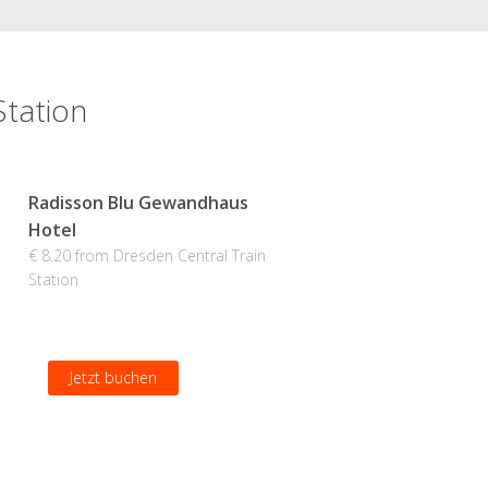
Station
Radisson Blu Gewandhaus
Hotel
€ 8.20 from Dresden Central Train
Station
Jetzt buchen