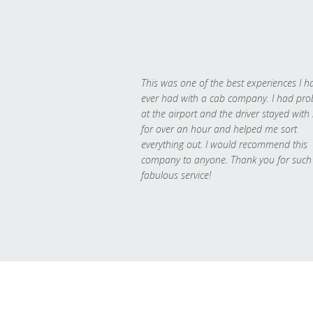
This was one of the best experiences I h
ever had with a cab company. I had pr
at the airport and the driver stayed with
for over an hour and helped me sort
everything out. I would recommend this
company to anyone. Thank you for such
fabulous service!