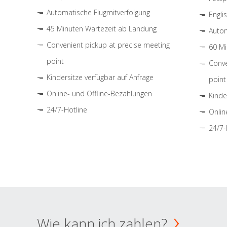
Automatische Flugmitverfolgung
Engli
45 Minuten Wartezeit ab Landung
Autom
Convenient pickup at precise meeting
60 Mi
point
Conve
Kindersitze verfügbar auf Anfrage
point
Online- und Offline-Bezahlungen
Kinde
24/7-Hotline
Onlin
24/7-
Wie kann ich zahlen?