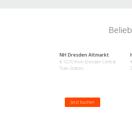
Belieb
NH Dresden Altmarkt
€ 10.70 from Dresden Central
Train Station
Jetzt buchen