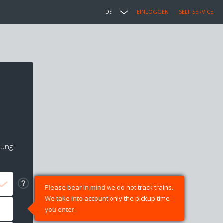
DE
EINLOGGEN
SELF SERVICE
lung
Please bear in mind we do not track trains.
We take into account only the pickup time
you enter.