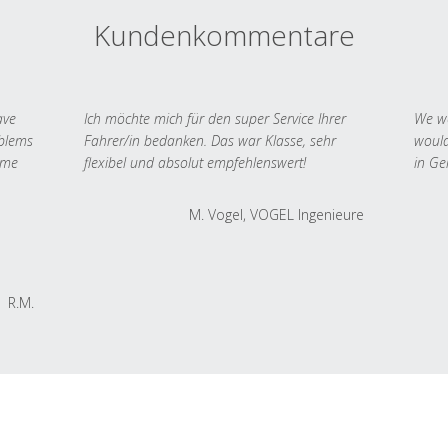
Kundenkommentare
ave
Ich möchte mich für den super Service Ihrer
We we
oblems
Fahrer/in bedanken. Das war Klasse, sehr
would
 me
flexibel und absolut empfehlenswert!
in Ge
M. Vogel, VOGEL Ingenieure
R.M.