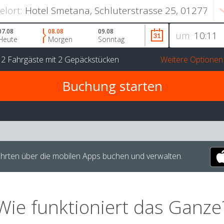
ielort:
07.08
08.08
09.08
um
Heute
Morgen
Sonntag
r
2 Fahrgäste
mit
2 Gepäckstücken
Weitere Optionen
hrten über die mobilen Apps buchen und verwalten.
Wie funktioniert das Ganze