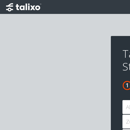
T
S
A
Z