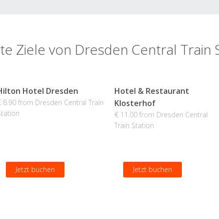
te Ziele von Dresden Central Train 
Hilton Hotel Dresden
Hotel & Restaurant
€ 8.90 from Dresden Central Train
Klosterhof
Station
€ 11.00 from Dresden Central
Train Station
Jetzt buchen
Jetzt buchen