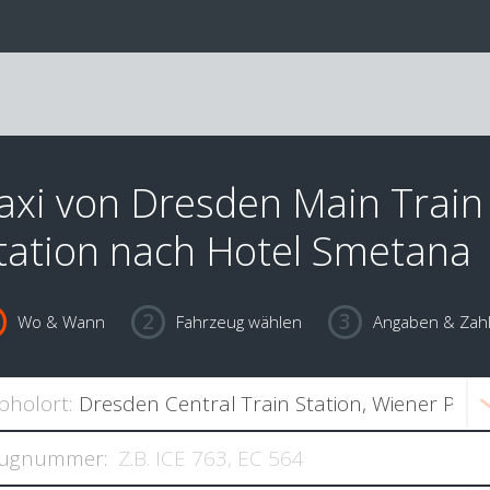
axi von Dresden Main Train
tation nach Hotel Smetana
Wo & Wann
Fahrzeug wählen
Angaben & Zah
bholort:
ugnummer: