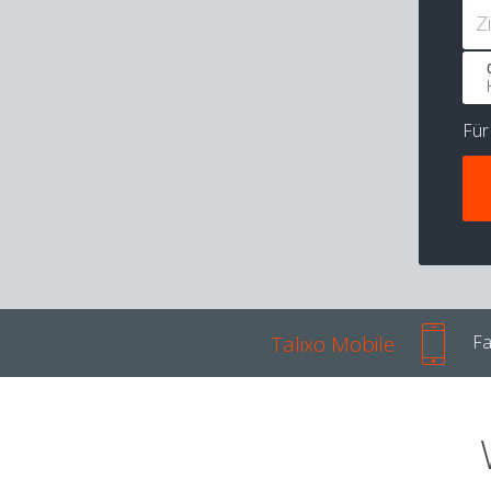
Z
Fü
Talixo Mobile
Fa