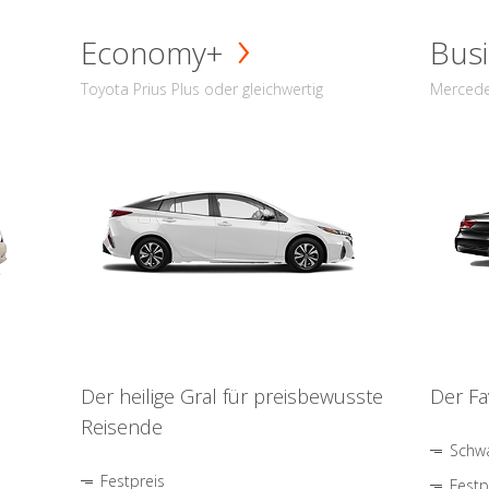
Economy+
Busi
Toyota Prius Plus oder gleichwertig
Mercede
Der heilige Gral für preisbewusste
Der Fa
Reisende
Schwa
Festpreis
Festp