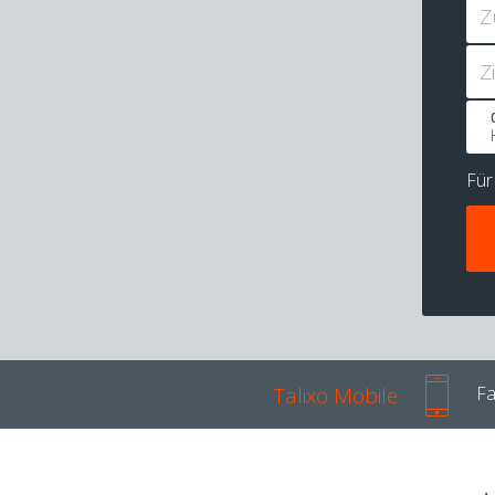
Z
Z
Fü
Talixo Mobile
Fa