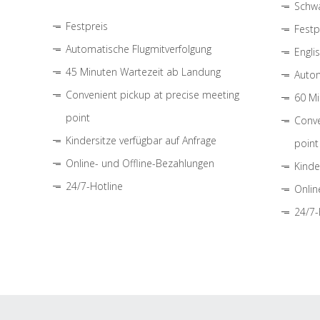
Schwa
Festpreis
Festp
Automatische Flugmitverfolgung
Engli
45 Minuten Wartezeit ab Landung
Autom
Convenient pickup at precise meeting
60 Mi
point
Conve
Kindersitze verfügbar auf Anfrage
point
Online- und Offline-Bezahlungen
Kinde
24/7-Hotline
Onlin
24/7-