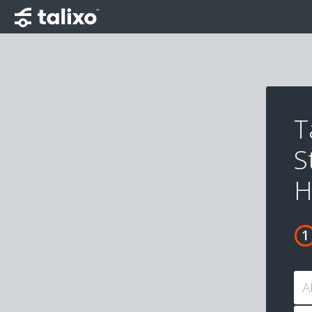
T
S
H
A