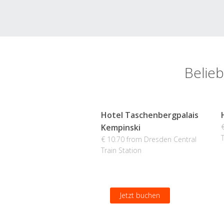
Belieb
Hotel Taschenbergpalais
Kempinski
€ 10.70 from Dresden Central
Train Station
Jetzt buchen