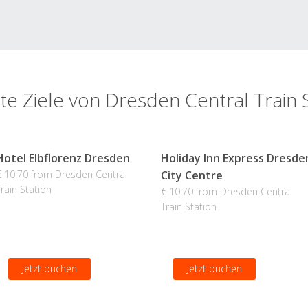
te Ziele von Dresden Central Train 
Hotel Elbflorenz Dresden
Holiday Inn Express Dresde
€ 10.70 from Dresden Central
City Centre
Train Station
€ 10.70 from Dresden Central
Train Station
Jetzt buchen
Jetzt buchen