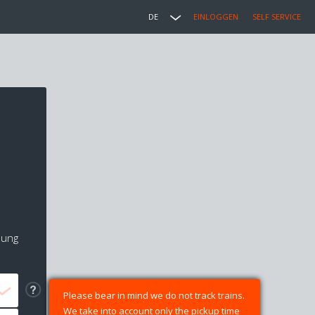
DE
EINLOGGEN
SELF SERVICE
lung
Please bear in mind we do not track trains.
We take into account only the pickup time