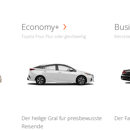
Economy+
Busi
Toyota Prius Plus oder gleichwertig
Mercede
Der heilige Gral für preisbewusste
Der Fa
Reisende