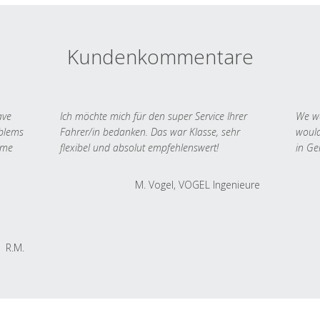
Kundenkommentare
ave
Ich möchte mich für den super Service Ihrer
We we
oblems
Fahrer/in bedanken. Das war Klasse, sehr
would
 me
flexibel und absolut empfehlenswert!
in Ge
M. Vogel, VOGEL Ingenieure
R.M.