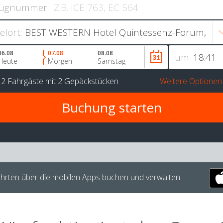
ugnummer:
ielort:
06.08
07.08
08.08
um
Heute
Morgen
Samstag
r
2 Fahrgäste
mit
2 Gepäckstücken
Weitere Optionen
hrten über die mobilen Apps buchen und verwalten.