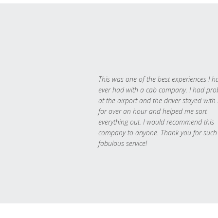
This was one of the best experiences I h
ever had with a cab company. I had pr
at the airport and the driver stayed with
for over an hour and helped me sort
everything out. I would recommend this
company to anyone. Thank you for such
fabulous service!