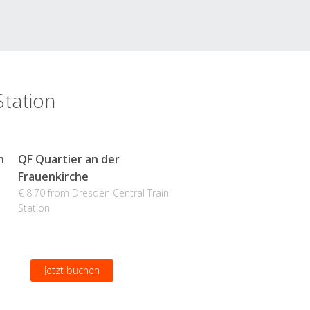
Station
n
QF Quartier an der
Frauenkirche
€ 8.70 from Dresden Central Train
Station
Jetzt buchen