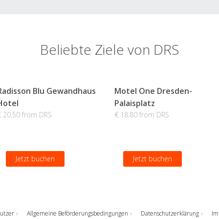
Beliebte Ziele von DRS
Radisson Blu Gewandhaus
Motel One Dresden-
Hotel
Palaisplatz
€ 20.50 from DRS
€ 18.80 from DRS
Jetzt buchen
Jetzt buchen
utzer
Allgemeine Beförderungsbedingungen
Datenschutzerklärung
Im