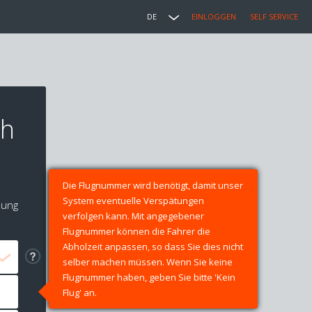
DE
EINLOGGEN
SELF SERVICE
ch
Die Flugnummer wird benötigt, damit unser
System eventuelle Verspätungen
lung
verfolgen kann. Mit angegebener
Flugnummer können die Fahrer die
Abholzeit anpassen, so dass Sie dies nicht
selber machen müssen. Wenn Sie keine
Flugnummer haben, geben Sie bitte 'Kein
Flug' an.