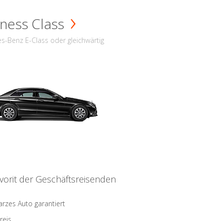
ness Class
s-Benz E-Class oder gleichwärtig
vorit der Geschäftsreisenden
rzes Auto garantiert
reis