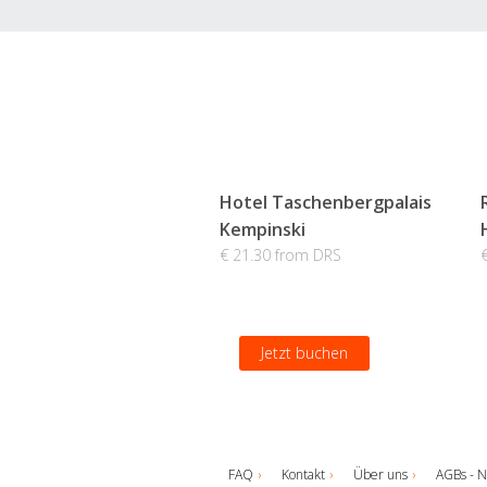
Hotel Taschenbergpalais
Kempinski
€ 21.30 from DRS
Jetzt buchen
FAQ
Kontakt
Über uns
AGBs - N