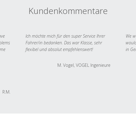
Kundenkommentare
ave
Ich möchte mich für den super Service Ihrer
We we
oblems
Fahrer/in bedanken. Das war Klasse, sehr
would
 me
flexibel und absolut empfehlenswert!
in Ge
M. Vogel, VOGEL Ingenieure
R.M.