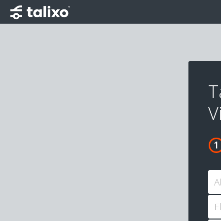
T
V
A
F