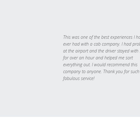
This was one of the best experiences I h
ever had with a cab company. I had pr
at the airport and the driver stayed with
for over an hour and helped me sort
everything out. I would recommend this
company to anyone. Thank you for such
fabulous service!