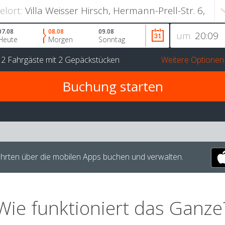
ielort:
07.08
08.08
09.08
um
Heute
Morgen
Sonntag
r
2 Fahrgäste
mit
2 Gepäckstücken
Weitere Optionen
hrten über die mobilen Apps buchen und verwalten.
Wie funktioniert das Ganze