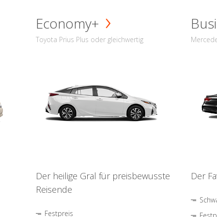
Economy+
Busi
Toyota Prius Plus oder gleichwertig
Mercede
Der heilige Gral für preisbewusste
Der Fa
Reisende
Schwa
Festpreis
Festp