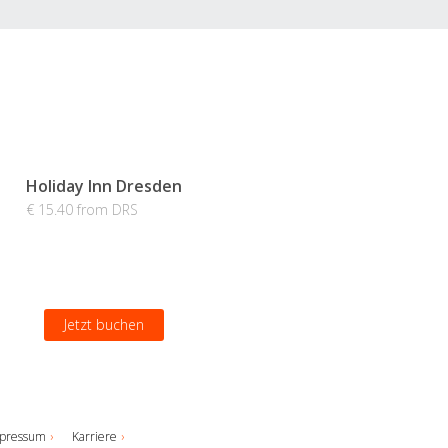
Holiday Inn Dresden
€ 15.40 from DRS
Jetzt buchen
pressum
Karriere