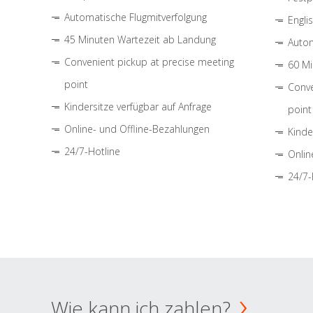
Automatische Flugmitverfolgung
Engli
45 Minuten Wartezeit ab Landung
Autom
Convenient pickup at precise meeting
60 Mi
point
Conve
Kindersitze verfügbar auf Anfrage
point
Online- und Offline-Bezahlungen
Kinde
24/7-Hotline
Onlin
24/7-
Wie kann ich zahlen?