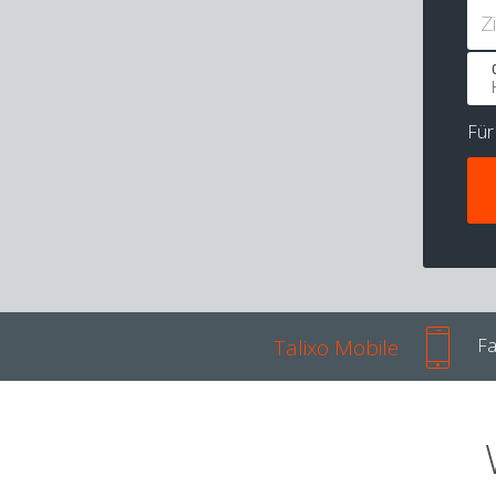
Z
Fü
Talixo Mobile
Fa