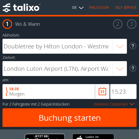
DE
EINLOGGEN
SELF SERVICE
Wo & Wann
Abholort:
Zielort:
am:
08.08
Morgen
Für
2 Fahrgäste
mit
2 Gepäckstücken
Weitere Optionen